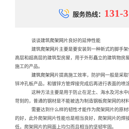
131-3
服务热线：
谈谈建筑
爬架网
片良好的延伸性能
建筑
爬架网片
主要是要安装到一种新式的脚手架
高层和超高层的建筑型房屋，用于外形矗立的建筑物房
施工的产品。
建筑爬架网
片提高施工效率，防护网一般是采取
锌冲孔板产品，和镀锌方管焊接完成后再进行表面的喷
这种方法主要是用于防止在泥土、海水及河水中的
苛刻的，普通的钢材是不能被选为制造钢板爬架网的材
需要达到什么样的韧性才能作为爬架网片的原材料
的好，此外爬架网片性能也是相当良好，爬架网片的焊
低，爬架网片的网面上均匀而且相当的坚韧牢固。