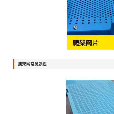
爬架网常见颜色