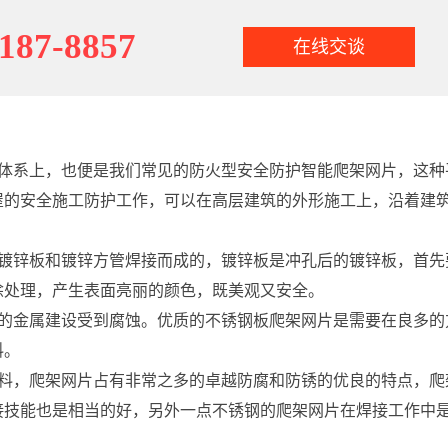
187-8857
在线交谈
体系上，也便是我们常见的防火型安全防护智能爬架网片，这种
屋的安全施工防护工作，可以在高层建筑的外形施工上，沿着建
镀锌板和镀锌方管焊接而成的，镀锌板是冲孔后的镀锌板，首先
涂处理，产生表面亮丽的颜色，既美观又安全。
金属建设受到腐蚀。优质的不锈钢板爬架网片是需要在良多的
料。
，爬架网片占有非常之多的卓越防腐和防锈的优良的特点，爬
接技能也是相当的好，另外一点不锈钢的爬架网片在焊接工作中