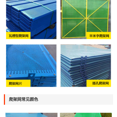
爬架网常见颜色