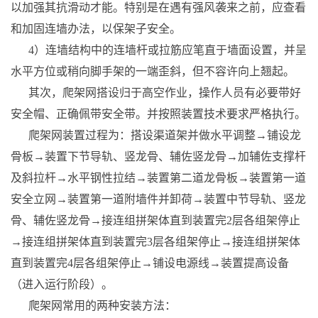
以加强其抗滑动才能。特别是在遇有强风袭来之前，应查看
和加固连墙办法，以保架子安全。
4）连墙结构中的连墙杆或拉筋应笔直于墙面设置，并呈
水平方位或稍向脚手架的一端歪斜，但不容许向上翘起。
其次，爬架网搭设归于高空作业，操作人员有必要带好
安全帽、正确佩带安全带。并按照装置技术要求严格执行。
爬架网装置过程为：搭设渠道架并做水平调整→铺设龙
骨板→装置下节导轨、竖龙骨、辅佐竖龙骨→加辅佐支撑杆
及斜拉杆→水平钢性拉结→装置第二道龙骨板→装置第一道
安全立网→装置第一道附墙件并卸荷→装置中节导轨、竖龙
骨、辅佐竖龙骨→接连组拼架体直到装置完2层各组架停止
→接连组拼架体直到装置完3层各组架停止→接连组拼架体
直到装置完4层各组架停止→铺设电源线→装置提高设备
（进入运行阶段）。
爬架网常用的两种安装方法：