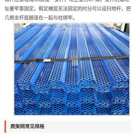
址要牢靠固定，假定楼层无法固定的时分可以设扫地杆，把
几根支杆底脚连在一起与柱绑牢。
爬架网常见规格