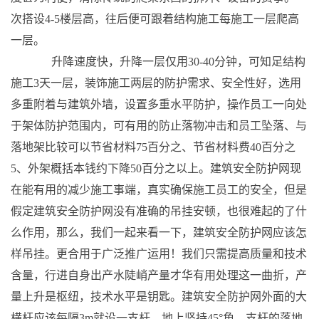
次搭设4-5楼层高，往后便可跟着结构施工每施工一层爬高
一层。
升降速度快，升降一层仅用30-40分钟，可知足结构
施工3天一层，装饰施工两层的防护需求、安全性好，选用
多重附着与建筑外墙，设置多重水平防护，操作员工一向处
于架体防护范围内，可有用的防止落物冲击和员工坠落、与
落地架比较可以节省材料75百分之、节省材料费40百分之
5、外架概括本钱约下降50百分之以上。建筑安全防护网现
在能有用的减少施工事端，真实确保施工员工的安全，但是
假定建筑安全防护网没有准确的吊挂安顿，也很难起的了什
么作用，那么，我们一起来看一下，建筑安全防护网应该怎
样吊挂。更合用于广泛推广运用！我们只需提高质量和技术
含量，行进自身出产水陡峭产量才华有用处理这一曲折，产
量上升是枢纽，技术水平是钥匙。建筑安全防护网外面的大
横杆应该每隔3m就设一支杆，地上坚持45°角，支杆的落地