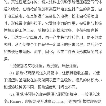
的。其过程是这样的：粉末涂料由供粉系统借压缩空气气体
送入喷枪，在喷枪前端加有高压静电发生器产生的高压，由
于电晕放电，在其附近产生密集的电荷，粉末由枪嘴喷出
时，形成带电涂料粒子，它受静电力的作用，被吸到与其极
性相反的工件上去，随着喷上的粉末增多，电荷积聚也越
多，当达到一定厚度时，由于产生静电排斥作用，便不继续
吸附，从而使整个工件获得一定厚度的粉末涂层，然后经过
加热使粉末熔融、流平、固化，即在工件表面形成坚硬的涂
膜。
3.浸塑别名又称涂塑，热浸塑，热敷涂塑。
(1). 预热:将爬架网送入烤箱中，让模具吸收热量，以便
于浸塑时塑溶胶在热爬架网表面产生吸附，模具的体积大小
和塑溶胶种类不同，预热温度和时间也不同。
(2). 浸塑:将预热的爬架网浸入到塑溶胶中，一般浸入速
度≤10mm/s，爬架网提升速度≤5mm/s。浸塑时间根据爬架网