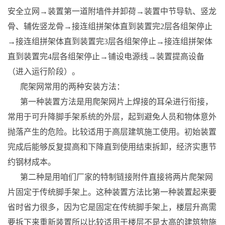
安全立网→装置第一道附墙件并卸荷→装置中节导轨、竖龙
骨、辅佐竖龙骨→接连组拼架体直到装置完2层各组架停止
→接连组拼架体直到装置完3层各组架停止→接连组拼架体
直到装置完4层各组架停止→铺设电源线→装置提高设备
（进入运行阶段）。
爬架网常用的两种安装方法：
第一种装置方法是用爬架网片上焊接的耳朵进行衔接，
常用于可升降脚手架系统的外层，起到避免人员和物体意外
抛落产生的危险。比较适用于高层建筑施工使用。初始装置
完成后能够反复提高和下降直到使用结束拆卸，经济实惠节
约钢材成本。
第二种是用咱们厂家的特制链接附件直接将两片爬架网
片固定于传统脚手架上。这种装置方法比第一种装置起来要
省时省力很多，因为它是固定在传统脚手架上，楼层升高需
要拆下来重新装置所以比较适用于楼层不是太高的建筑物施