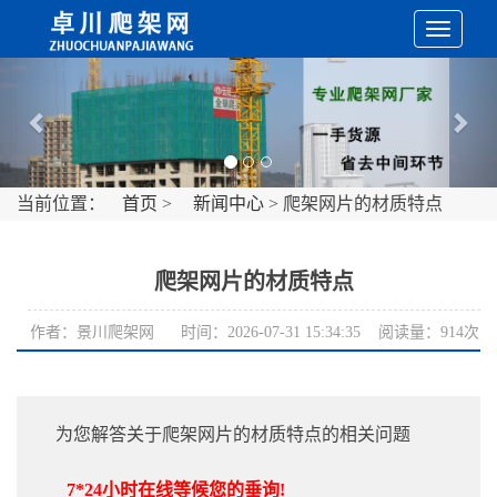
切
Previous
Nex
换
导
当前位置：
首页
>
新闻中心
> 爬架网片的材质特点
航
爬架网片的材质特点
作者：景川爬架网 时间：2026-07-31 15:34:35 阅读量：914次
为您解答关于爬架网片的材质特点的相关问题
7*24小时在线等候您的垂询!