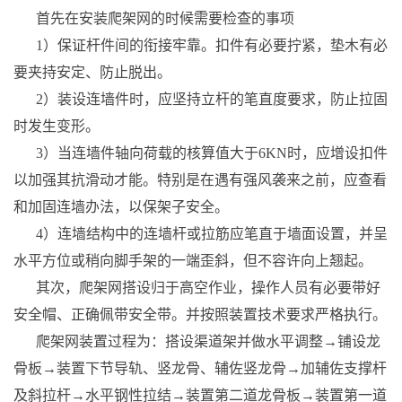
首先在安装爬架网的时候需要检查的事项
1）保证杆件间的衔接牢靠。扣件有必要拧紧，垫木有必
要夹持安定、防止脱出。
2）装设连墙件时，应坚持立杆的笔直度要求，防止拉固
时发生变形。
3）当连墙件轴向荷载的核算值大于6KN时，应增设扣件
以加强其抗滑动才能。特别是在遇有强风袭来之前，应查看
和加固连墙办法，以保架子安全。
4）连墙结构中的连墙杆或拉筋应笔直于墙面设置，并呈
水平方位或稍向脚手架的一端歪斜，但不容许向上翘起。
其次，爬架网搭设归于高空作业，操作人员有必要带好
安全帽、正确佩带安全带。并按照装置技术要求严格执行。
爬架网装置过程为：搭设渠道架并做水平调整→铺设龙
骨板→装置下节导轨、竖龙骨、辅佐竖龙骨→加辅佐支撑杆
及斜拉杆→水平钢性拉结→装置第二道龙骨板→装置第一道