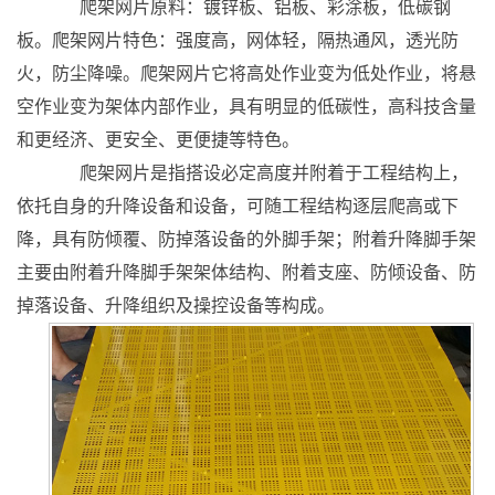
爬架网片原料：镀锌板、铝板、彩涂板，低碳钢
板。爬架网片特色：强度高，网体轻，隔热通风，透光防
火，防尘降噪。爬架网片它将高处作业变为低处作业，将悬
空作业变为架体内部作业，具有明显的低碳性，高科技含量
和更经济、更安全、更便捷等特色。
爬架网片是指搭设必定高度并附着于工程结构上，
依托自身的升降设备和设备，可随工程结构逐层爬高或下
降，具有防倾覆、防掉落设备的外脚手架；附着升降脚手架
主要由附着升降脚手架架体结构、附着支座、防倾设备、防
掉落设备、升降组织及操控设备等构成。