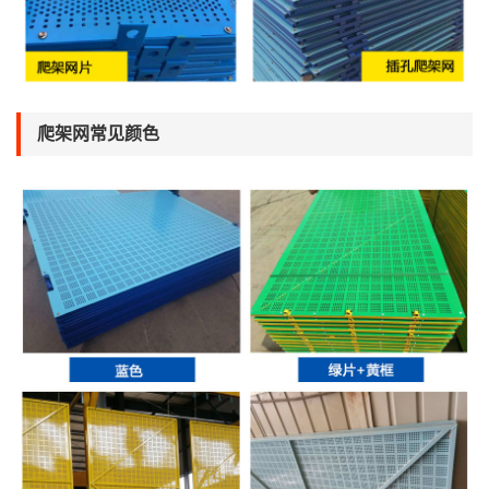
爬架网常见颜色