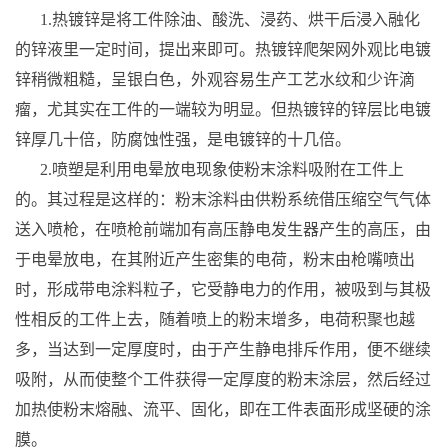
1.热镀锌是将工件除油、酸洗、浸药、烘干后浸入融化
的锌液里一定时间，提出来即可。热镀锌爬架网外观比电镀
锌稍微粗糙，呈银白色，外观容易生产工艺水纹和少许滴
瘤，尤其实在工件的一端较为明显。但热镀锌的锌层比电镀
锌厚几十倍，防腐蚀性强，是电镀锌的十几倍。
2.喷塑是利用电晕放电现象使粉末涂料吸附在工件上
的。其过程是这样的：粉末涂料由供粉系统借压缩空气气体
送入喷枪，在喷枪前端加有高压静电发生器产生的高压，由
于电晕放电，在其附近产生密集的电荷，粉末由枪嘴喷出
时，形成带电涂料粒子，它受静电力的作用，被吸到与其极
性相反的工件上去，随着喷上的粉末增多，电荷积聚也越
多，当达到一定厚度时，由于产生静电排斥作用，便不继续
吸附，从而使整个工件获得一定厚度的粉末涂层，然后经过
加热使粉末熔融、流平、固化，即在工件表面形成坚硬的涂
膜。