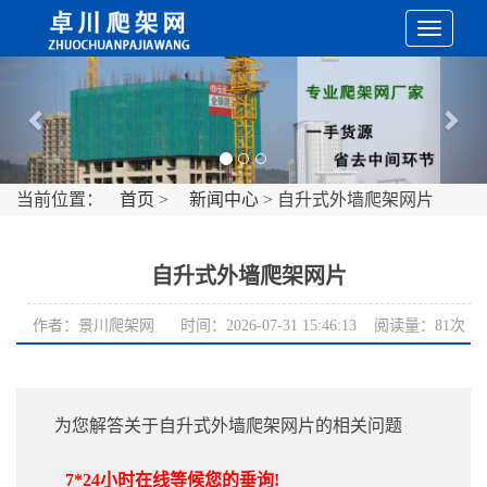
切
Previous
Nex
换
导
当前位置：
首页
>
新闻中心
> 自升式外墙爬架网片
航
自升式外墙爬架网片
作者：景川爬架网 时间：2026-07-31 15:46:13 阅读量：81次
为您解答关于自升式外墙爬架网片的相关问题
7*24小时在线等候您的垂询!