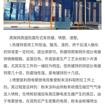
爬架网表面防腐形式有热镀、喷塑、浸塑。
1.热镀锌是将工件除油、酸洗、浸药、烘干后浸入融化
的锌液里一定时间，提出来即可。热镀锌爬架网外观比电镀
锌稍微粗糙，呈银白色，外观容易生产工艺水纹和少许滴
瘤，尤其实在工件的一端较为明显。但热镀锌的锌层比电镀
锌厚几十倍，防腐蚀性强，是电镀锌的十几倍。
2.喷塑是利用电晕放电现象使粉末涂料吸附在工件上
的。其过程是这样的：粉末涂料由供粉系统借压缩空气气体
送入喷枪，在喷枪前端加有高压静电发生器产生的高压，由
于电晕放电，在其附近产生密集的电荷，粉末由枪嘴喷出