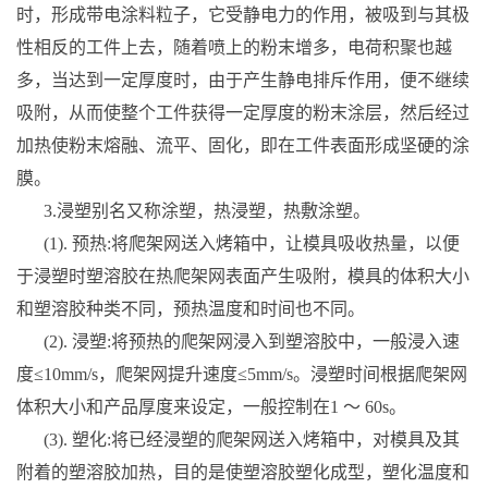
时，形成带电涂料粒子，它受静电力的作用，被吸到与其极
性相反的工件上去，随着喷上的粉末增多，电荷积聚也越
多，当达到一定厚度时，由于产生静电排斥作用，便不继续
吸附，从而使整个工件获得一定厚度的粉末涂层，然后经过
加热使粉末熔融、流平、固化，即在工件表面形成坚硬的涂
膜。
3.浸塑别名又称涂塑，热浸塑，热敷涂塑。
(1). 预热:将爬架网送入烤箱中，让模具吸收热量，以便
于浸塑时塑溶胶在热爬架网表面产生吸附，模具的体积大小
和塑溶胶种类不同，预热温度和时间也不同。
(2). 浸塑:将预热的爬架网浸入到塑溶胶中，一般浸入速
度≤10mm/s，爬架网提升速度≤5mm/s。浸塑时间根据爬架网
体积大小和产品厚度来设定，一般控制在1 ～ 60s。
(3). 塑化:将已经浸塑的爬架网送入烤箱中，对模具及其
附着的塑溶胶加热，目的是使塑溶胶塑化成型，塑化温度和