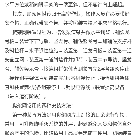
水平方位或稍向脚手架的一端歪斜，但不容许向上翘起。
其次，爬架网搭设归于高空作业，操作人员有必要带好
安全帽、正确佩带安全带。并按照装置技术要求严格执行。
爬架网装置过程为：搭设渠道架并做水平调整→铺设龙
骨板→装置下节导轨、竖龙骨、辅佐竖龙骨→加辅佐支撑杆
及斜拉杆→水平钢性拉结→装置第二道龙骨板→装置第一道
安全立网→装置第一道附墙件并卸荷→装置中节导轨、竖龙
骨、辅佐竖龙骨→接连组拼架体直到装置完2层各组架停止
→接连组拼架体直到装置完3层各组架停止→接连组拼架体
直到装置完4层各组架停止→铺设电源线→装置提高设备
（进入运行阶段）。
爬架网常用的两种安装方法：
第一种装置方法是用爬架网片上焊接的耳朵进行衔接，
常用于可升降脚手架系统的外层，起到避免人员和物体意外
抛落产生的危险。比较适用于高层建筑施工使用。初始装置