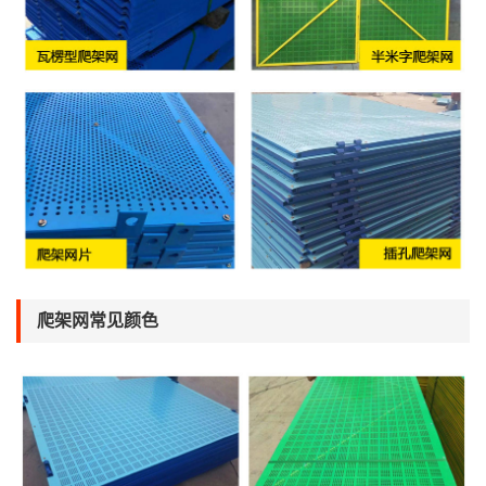
爬架网常见颜色