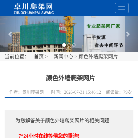
切
Previous
Nex
换
导
当前位置：
首页
>
新闻中心
> 颜色外墙爬架网片
航
颜色外墙爬架网片
作者：景川爬架网 时间：2026-07-31 15:46:12 阅读量：79次
为您解答关于颜色外墙爬架网片的相关问题
7*24小时在线等候您的垂询!