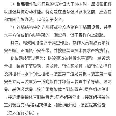
3）当连墙件轴向荷载的核算值大于6KN时，应增设扣件
以加强其抗滑动才能。特别是在遇有强风袭来之前，应查看
和加固连墙办法，以保架子安全。
4）连墙结构中的连墙杆或拉筋应笔直于墙面设置，并呈
水平方位或稍向脚手架的一端歪斜，但不容许向上翘起。
其次，爬架网搭设归于高空作业，操作人员有必要带好
安全帽、正确佩带安全带。并按照装置技术要求严格执行。
爬架网装置过程为：搭设渠道架并做水平调整→铺设龙
骨板→装置下节导轨、竖龙骨、辅佐竖龙骨→加辅佐支撑杆
及斜拉杆→水平钢性拉结→装置第二道龙骨板→装置第一道
安全立网→装置第一道附墙件并卸荷→装置中节导轨、竖龙
骨、辅佐竖龙骨→接连组拼架体直到装置完2层各组架停止
→接连组拼架体直到装置完3层各组架停止→接连组拼架体
直到装置完4层各组架停止→铺设电源线→装置提高设备
（进入运行阶段）。