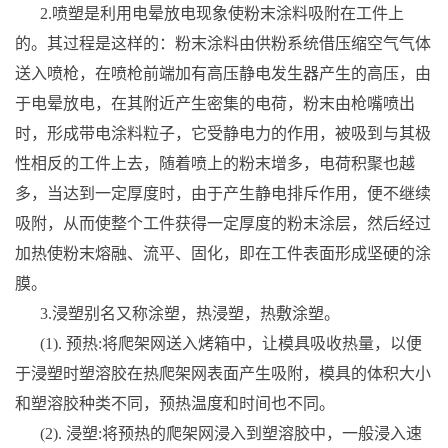
2.喷塑是利用电晕放电现象使粉末涂料吸附在工件上
的。其过程是这样的：粉末涂料由供粉系统借压缩空气气体
送入喷枪，在喷枪前端加有高压静电发生器产生的高压，由
于电晕放电，在其附近产生密集的电荷，粉末由枪嘴喷出
时，形成带电涂料粒子，它受静电力的作用，被吸到与其极
性相反的工件上去，随着喷上的粉末增多，电荷积聚也越
多，当达到一定厚度时，由于产生静电排斥作用，便不继续
吸附，从而使整个工件获得一定厚度的粉末涂层，然后经过
加热使粉末熔融、流平、固化，即在工件表面形成坚硬的涂
膜。
3.浸塑别名又称涂塑，热浸塑，热敷涂塑。
(1). 预热:将爬架网送入烤箱中，让模具吸收热量，以便
于浸塑时塑溶胶在热爬架网表面产生吸附，模具的体积大小
和塑溶胶种类不同，预热温度和时间也不同。
(2). 浸塑:将预热的爬架网浸入到塑溶胶中，一般浸入速