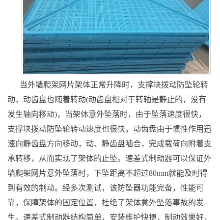
当外墙爬架网片架体正常升降时，支撑块拨动防坠轮转
动，动齿盘也随着转动(动齿盘相对于转轴是静止的，没有
发生轴向移动)，当架体意外坠落时，由于坠落速度很快，
支撑块拨动防坠轮转动速度也很快，动齿盘由于惯性作用迅
速向静齿盘方向移动，动、静齿盘啮合，完成载荷向附着支
承转移，从而实现了架体的止坠。速差式制动器可以保证外
墙爬架网片意外坠落时，下坠距离不超过80mm就能及时得
到有效的制动。经多次测试，该防坠器功能完备，性能可
靠，保障架体的固定位置，杜绝了架体意外坠落事故的发
生。速差式制动器结构简单，安装维护快捷，制动效果好，