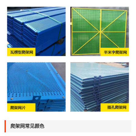
爬架网常见颜色